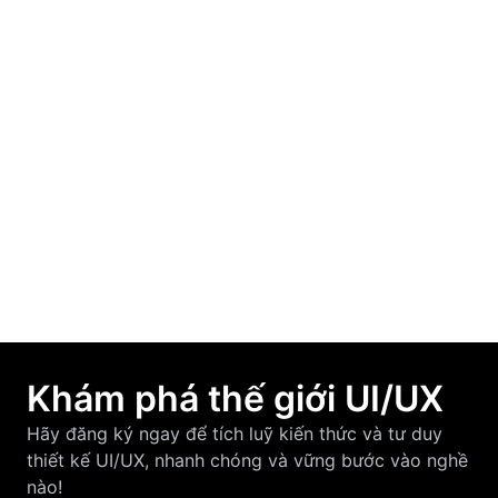
Học UI/UX từ con số 0: Người mới nên bắt
đầu từ đâu?
March 19, 2026
F-Pattern và Z-Pattern là gì? Cách áp dụng
vào thiết kế UI/UX hiệu quả
March 12, 2026
Khám phá thế giới UI/UX
Hãy đăng ký ngay để tích luỹ kiến thức và tư duy
thiết kế UI/UX, nhanh chóng và vững bước vào nghề
nào!